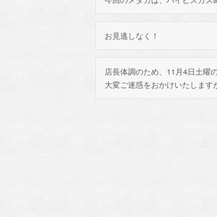
お見逃しなく！
店長体調のため、11月4日土曜
大変ご迷惑をおかけいたします