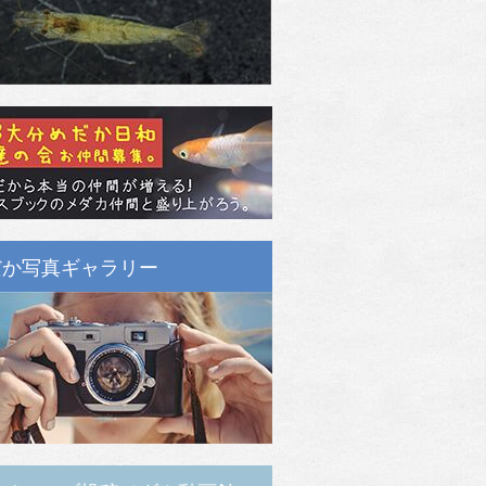
だか写真ギャラリー