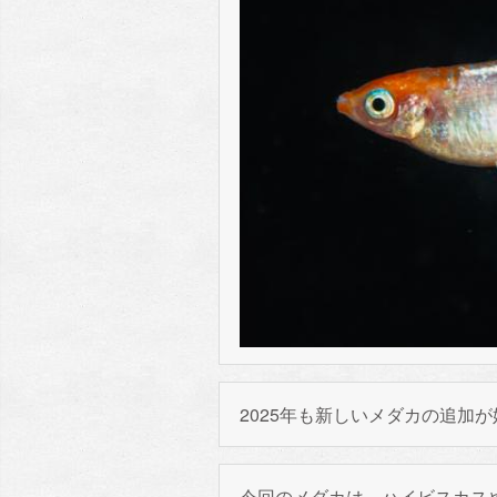
2025年も新しいメダカの追加
今回のメダカは、ハイビスカス