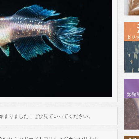
が始まりました！ぜひ見ていってください。
めだか ミッドナイトフリルメダカになります。