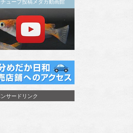
ーチューブ投稿メダカ動画館
ポンサードリンク