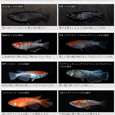
メダカ
ダカ。
黒点幻龍 メダカの販売
和墨 メダカの販売
黒いボディにブルーに輝く目が美しい
墨汁を垂らしたような班が美しいメダカ
菊銀紅玉 メダカの販売
天照（アマテラス）リアルロングフィン メダカの販売
三色体外光で鯉の大正三色のようなメダカ
美しい形の鰭が伸びるリアルロングフィンの紅
白メダカ。
神門（ミカド） メダカの販売
マリアージュ キッシング ワイドフィン エメラルドフィン
メダカの販売
紅白の体に体外光の美しいスタイルのメダカ
長い鰭に輝くボディが美しい。
レクリスレッド メダカの販売
三色ラメサファイア メダカの販売
赤いボディにラメが美しいの鰭長メダカ。
三色の体に輝く青いラメが輝きます。