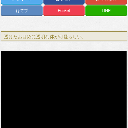
はてブ
Pocket
LINE
透けたお目めに透明な体が可愛らしい。