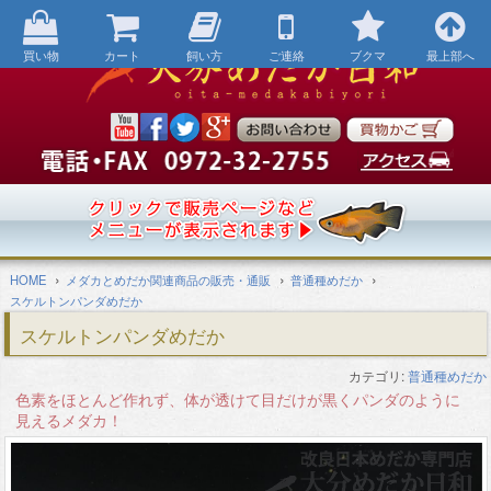
パソコン表示にする
買い物
カート
飼い方
ご連絡
ブクマ
最上部へ
›
›
›
HOME
メダカとめだか関連商品の販売・通販
普通種めだか
スケルトンパンダめだか
スケルトンパンダめだか
カテゴリ:
普通種めだか
色素をほとんど作れず、体が透けて目だけが黒くパンダのように
見えるメダカ！