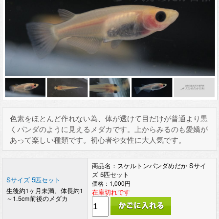
色素をほとんど作れない為、体が透けて目だけが普通より黒
くパンダのように見えるメダカです。上からみるのも愛嬌が
あって楽しい種類です。初心者や女性に大人気です。
商品名：スケルトンパンダめだか Sサイ
ズ 5匹セット
Sサイズ 5匹セット
価格：1,000円
生後約1ヶ月未満、体長約1
在庫切れです
～1.5cm前後のメダカ