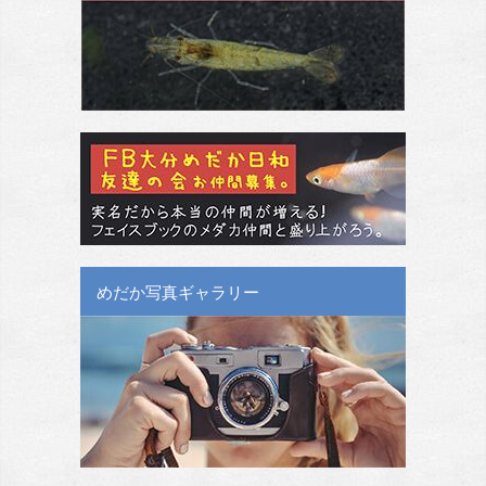
めだか写真ギャラリー