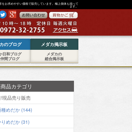
等をお求めやすい価格で販売しています。極上個体も揃って
ます。
カのブログ
メダカ掲示板
か日和ブログ
メダカの
お仲間ブログ
総合掲示板
売商品カテゴリ
目!現品売り販売
種めだか (144)
りめだか (31)