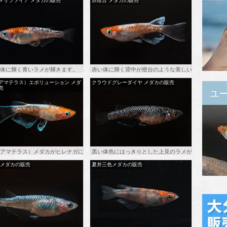
メサファイア メダカの販売
赤燈台 メダカの販売
体に輝く青いラメが輝きます。
赤い体に輝く背中が燈台のような美しい
メダカ
アマテラス）エボリューション メダ
クラウドグレーダイヤ メダカの販売
売
ユ
アマテラス）メダカがヒレナガに
黒い体色にはっきりとした上見のラメが
ました。
美しいメダカ
 メダカの販売
夏井三色メダカの販売