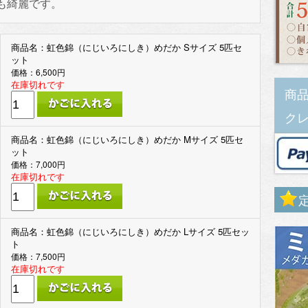
も綺麗です。
商品名：虹色錦（にじいろにしき）めだか Sサイズ 5匹セ
ット
価格：6,500円
在庫切れです
商品
ク
商品名：虹色錦（にじいろにしき）めだか Mサイズ 5匹セ
ット
価格：7,000円
在庫切れです
商品名：虹色錦（にじいろにしき）めだか Lサイズ 5匹セッ
ト
価格：7,500円
在庫切れです