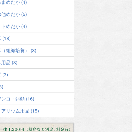
まめだか (4)
他めだか (5)
トめだか (4)
(18)
（組織培養） (8)
用品 (8)
(3)
3)
ンコ・餌類 (16)
アリウム用品 (15)