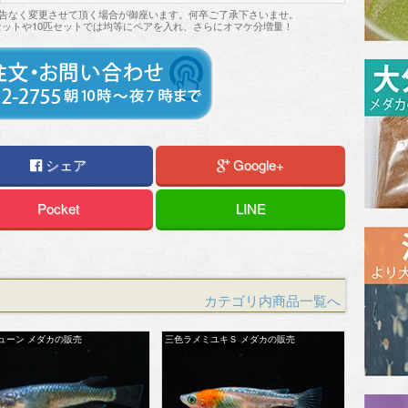
予告なく変更させて頂く場合が御座います。何卒ご了承下さいませ。
セットや10匹セットでは均等にペアを入れ、さらにオマケ分増量！
シェア
Google+
Pocket
LINE
カテゴリ内商品一覧へ
ューン メダカの販売
三色ラメミユキＳ メダカの販売