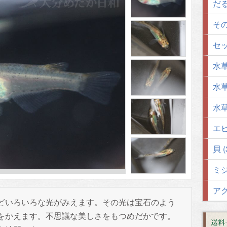
だる
その
セッ
水草 
水草
水草
エビ 
貝 (
ミジ
アク
どいろいろな光がみえます。その光は宝石のよう
をかえます。不思議な美しさをもつめだかです。