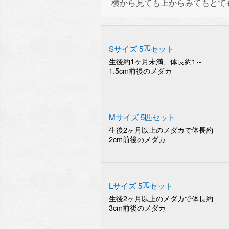
横から見ても上からみてもとて
Sサイズ 5匹セット
生後約1ヶ月未満、体長約1～
1.5cm前後のメダカ
Mサイズ 5匹セット
生後2ヶ月以上のメダカで体長約
2cm前後のメダカ
Lサイズ 5匹セット
生後2ヶ月以上のメダカで体長約
3cm前後のメダカ