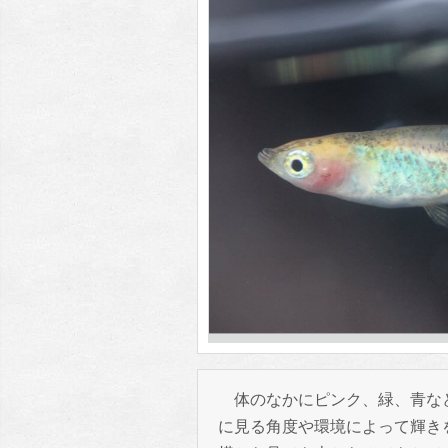
体のなかにピンク、緑、青な
に見る角度や環境によって輝き