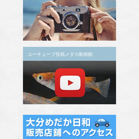
ユーチューブ投稿メダカ動画館