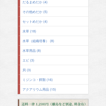
だるまめだか (4)
その他めだか (5)
セットめだか (4)
水草 (18)
水草（組織培養） (8)
水草用品 (8)
エビ (3)
貝 (3)
ミジンコ・餌類 (16)
アクアリウム用品 (15)