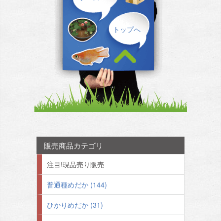
トップへ
販売商品カテゴリ
注目!現品売り販売
普通種めだか (144)
ひかりめだか (31)