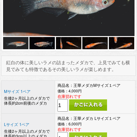
紅白の体に美しいラメの詰まったメダカで、上見でみても横
見でみても特徴であるその美しいラメが楽しめます。
商品名：王華メダカMサイズ１ペア
価格：4,000円
Mサイズ 1ペア
在庫切れです
生後2ヶ月以上のメダカで
体長約2cm前後のメダカ
商品名：王華メダカ Lサイズ１ペア
価格：6,000円
Lサイズ 1ペア
在庫切れです
生後2ヶ月以上のメダカで
体長約3cm以上のメダカ