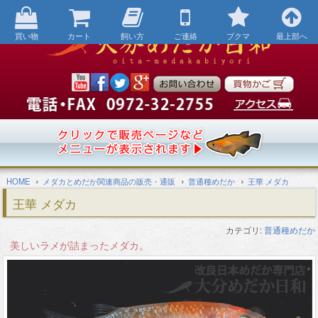
パソコン表示にする
買い物
カート
飼い方
ご連絡
ブクマ
最上部へ
›
›
›
HOME
メダカとめだか関連商品の販売・通販
普通種めだか
王華 メダカ
王華 メダカ
カテゴリ:
普通種めだか
美しいラメが詰まったメダカ。