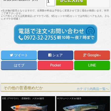
※生き物の販売となりますので、在庫数や料金は予告なく変更させて頂く場合が御座います。何卒
ご了承下さいませ。
※ペア売りメダカは死着保証+オマケで+1匹、5匹セットや10匹セットでは均等にペアを入れ、さら
にオマケ分増量！
ツイート
シェア
Google+
はてブ
Pocket
LINE
その他の普通種めだか
カテゴリ内商品一覧へ
天照（アマテラス）（普通体型） メダカの販売
ネプチューン メダカの販売