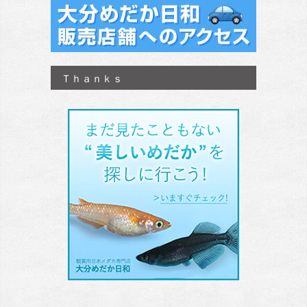
Ｔｈａｎｋｓ