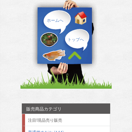
ホームへ
トップへ
販売商品カテゴリ
注目!現品売り販売
普通種めだか (144)