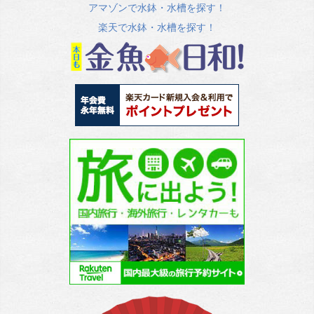
アマゾンで水鉢・水槽を探す！
楽天で水鉢・水槽を探す！