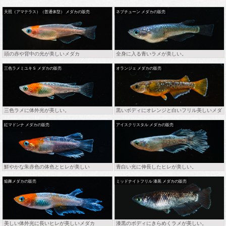
天照（アマテラス）（普通体型） メダカの販売
ネプチューン メダカの販売
頭の赤や背中の光が美しいメダカ
全身に入る青いラメが美しい。
三色ラメミユキＳ メダカの販売
オランジェ メダカの販売
三色ラメに体外光が美しい。
黒いボディにオレンジと白いフリル美しいメダ
カ
紅マドンナ メダカの販売
アイスクリスタル メダカの販売
鮮やかな朱赤色の体色とヒレが美しい
青白い光に伸長したヒレが美しい。
焔舞メダカの販売
ミッドナイトフリル 漆黒 メダカの販売
美しい体外光に長いヒレが美しいメダカ
漆黒のボディにきらめくラメが美しい。