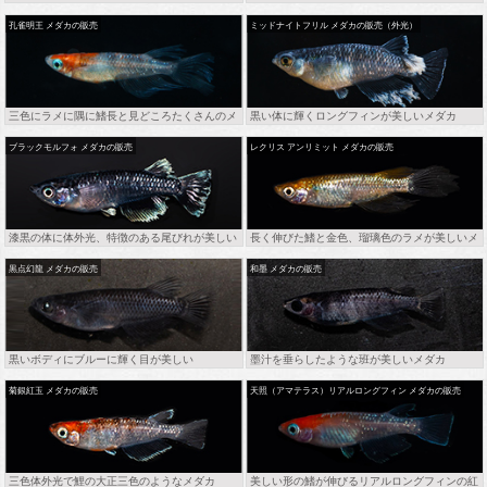
孔雀明王 メダカの販売
ミッドナイトフリル メダカの販売（外光）
三色にラメに隅に鰭長と見どころたくさんのメ
黒い体に輝くロングフィンが美しいメダカ
ダカ
ブラックモルフォ メダカの販売
レクリス アンリミット メダカの販売
漆黒の体に体外光、特徴のある尾びれが美しい
長く伸びた鰭と金色、瑠璃色のラメが美しいメ
メダカ
ダカ。
黒点幻龍 メダカの販売
和墨 メダカの販売
黒いボディにブルーに輝く目が美しい
墨汁を垂らしたような班が美しいメダカ
菊銀紅玉 メダカの販売
天照（アマテラス）リアルロングフィン メダカの販売
三色体外光で鯉の大正三色のようなメダカ
美しい形の鰭が伸びるリアルロングフィンの紅