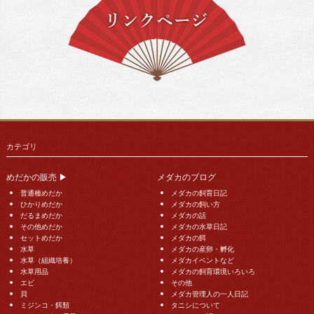
カテゴリ
めだかの販売 ▶
メダカのブログ
普通種めだか
メダカの飼育日記
ひかりめだか
メダカの飼い方
だるまめだか
メダカの話
その他めだか
メダカの水草日記
セットめだか
メダカの餌
水草
メダカの産卵・孵化
水草（組織培養）
メダカイベントなど
水草用品
メダカの飼育環境いろいろ
エビ
その他
貝
メダカ管理人の一人日記
ミジンコ・餌類
タニシについて