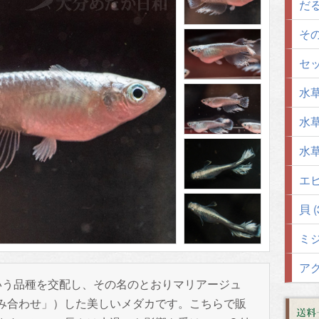
だる
その
セッ
水草 
水草
水草
エビ 
貝 (
ミジ
アク
いう品種を交配し、その名のとおりマリアージュ
み合わせ」）した美しいメダカです。こちらで販