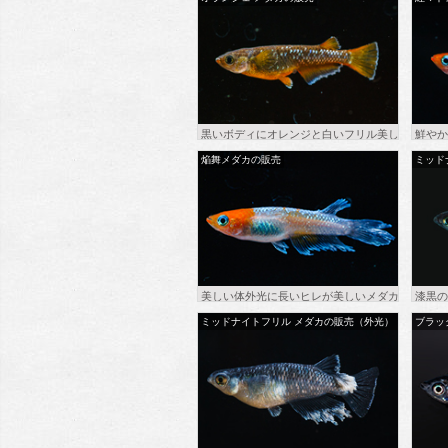
黒いボディにオレンジと白いフリル美し
鮮やか
いメダカ
焔舞メダカの販売
ミッド
美しい体外光に長いヒレが美しいメダカ
漆黒の
ミッドナイトフリル メダカの販売（外光）
ブラッ