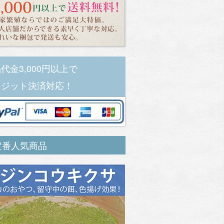
代金3,000円以上で
レジット決済対応！
定番人気商品