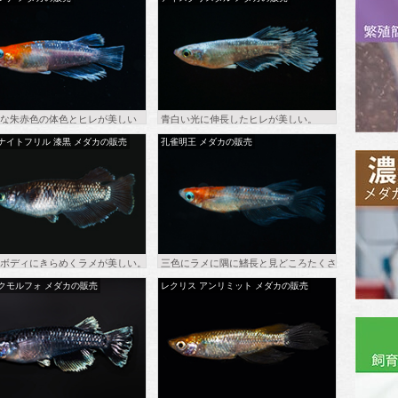
な朱赤色の体色とヒレが美しい
青白い光に伸長したヒレが美しい。
ナイトフリル 漆黒 メダカの販売
孔雀明王 メダカの販売
ボディにきらめくラメが美しい。
三色にラメに隅に鰭長と見どころたくさ
んのメダカ
クモルフォ メダカの販売
レクリス アンリミット メダカの販売