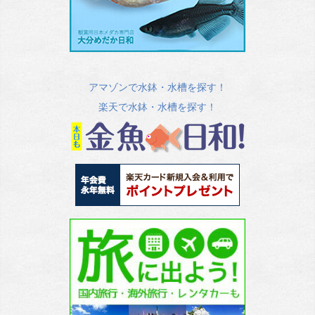
アマゾンで水鉢・水槽を探す！
楽天で水鉢・水槽を探す！