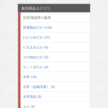
販売商品カテゴリ
注目!現品売り販売
普通種めだか (144)
ひかりめだか (31)
だるまめだか (4)
その他めだか (5)
セットめだか (4)
水草 (18)
水草（組織培養） (8)
水草用品 (8)
エビ (3)