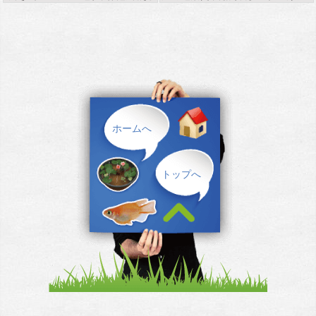
タイプのメダカ
ホームへ
トップへ