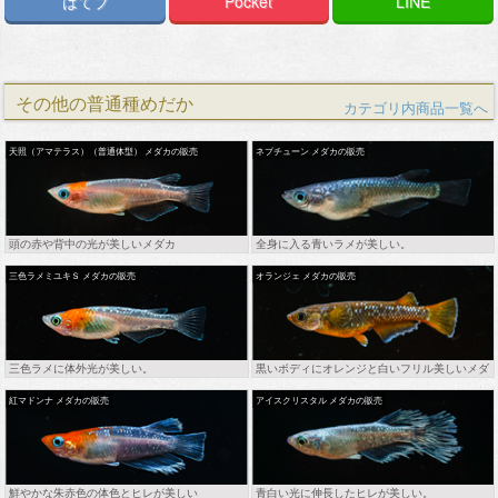
はてブ
Pocket
LINE
その他の普通種めだか
カテゴリ内商品一覧へ
天照（アマテラス）（普通体型） メダカの販売
ネプチューン メダカの販売
頭の赤や背中の光が美しいメダカ
全身に入る青いラメが美しい。
三色ラメミユキＳ メダカの販売
オランジェ メダカの販売
三色ラメに体外光が美しい。
黒いボディにオレンジと白いフリル美しいメダ
カ
紅マドンナ メダカの販売
アイスクリスタル メダカの販売
鮮やかな朱赤色の体色とヒレが美しい
青白い光に伸長したヒレが美しい。