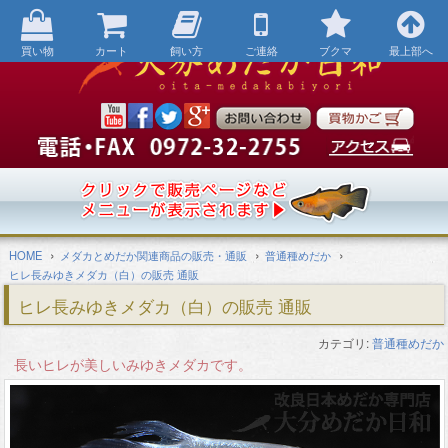
パソコン表示にする
買い物
カート
飼い方
ご連絡
ブクマ
最上部へ
›
›
›
HOME
メダカとめだか関連商品の販売・通販
普通種めだか
ヒレ長みゆきメダカ（白）の販売 通販
ヒレ長みゆきメダカ（白）の販売 通販
カテゴリ:
普通種めだか
長いヒレが美しいみゆきメダカです。