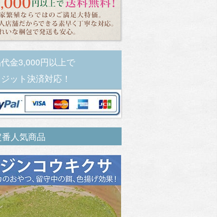
代金3,000円以上で
レジット決済対応！
定番人気商品