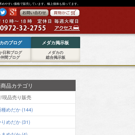
求めやすい価格で販売しています。極上個体も揃ってます。
カのブログ
メダカ掲示板
か日和ブログ
メダカの
お仲間ブログ
総合掲示板
売商品カテゴリ
目!現品売り販売
種めだか (144)
りめだか (31)
まめだか (4)