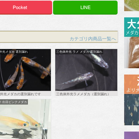
Pocket
LINE
カテゴリ内商品一覧へ
外光メダカ 選別漏れ
三色体外光 ラメ メダカ 選別漏れ
外光メダカの選別漏れです
三色体外光ラメメダカ（選別漏れ）
！出目ピンクメダカ