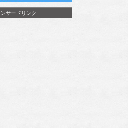
ポンサードリンク