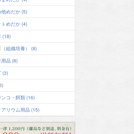
他めだか (5)
トめだか (4)
(18)
（組織培養） (8)
用品 (8)
(3)
3)
ンコ・餌類 (16)
アリウム用品 (15)