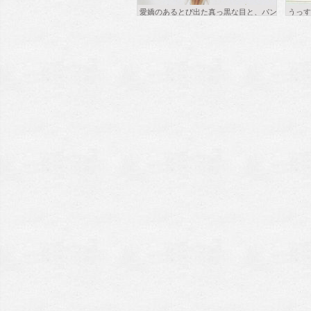
愛嬌のあるとび出た真っ黒な目と、パン
うっす
ダを彷彿させるカラーリングが可愛い...
び出た