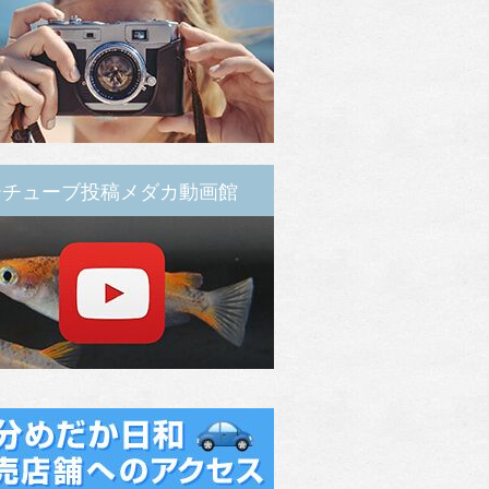
ーチューブ投稿メダカ動画館