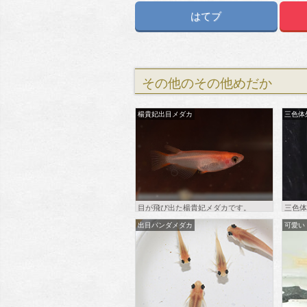
はてブ
その他のその他めだか
楊貴妃出目メダカ
三色体
目が飛び出た楊貴妃メダカです。
三色体
出目パンダメダカ
可愛い