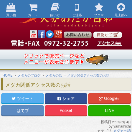
パソコン表示にする
買い物
カート
飼い方
ご連絡
ブクマ
最上部へ
›
›
›
HOME
メダカのブログ
メダカの話
メダカ関係アクセス数のお話
メダカ関係アクセス数のお話
ツイート
シェア
Google+
はてブ
Pocket
LINE
投稿日:
2015年7月 4日
by
yamamichi
カテゴリ:
メダカの話