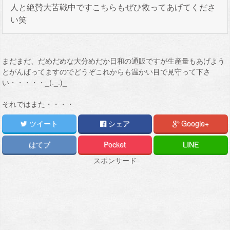
人と絶賛大苦戦中ですこちらもぜひ救ってあげてくださ
い笑
まだまだ、だめだめな大分めだか日和の通販ですが生産量もあげよう
とがんばってますのでどうぞこれからも温かい目で見守って下さ
い・・・・・_(._.)_
それではまた・・・・
ツイート
シェア
Google+
はてブ
Pocket
LINE
スポンサード