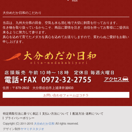
大分めだか日和のこだわり
当店は、九州大分県の田舎、空気も水も澄む地で大切に飼育を行っております。
生き物を取り扱っているからこそ、商品に愛情を注ぎ、自信を持ってお客様にご提供出
来るように努力して参ります。
真心を込めて育てたメダカを真心を込めてお送りしますので、変わらぬご愛好をお願い
申し上げます。
住所：〒879-2602 大分県佐伯市上浦津井浦833
お問い合わせフォームはコチラ
特定商取引法に基づく表記
支払い方法について
配送方法･送料について
プライバシーポリシー
Copyright (C) 2011-2015
大分めだか日和
All rights reserved.
デザイン制作
ヤマミチスタジオ