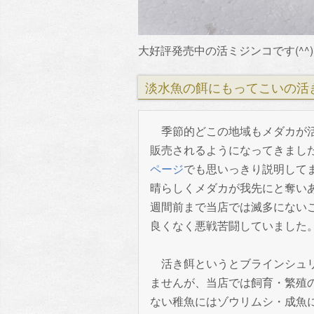
大好評発売中の活ミジンコです(^^)
淡水魚の餌にもってこいの活
季節的どこの地域もメダカが活
販売されるようになってきまし
ページ
でも思いっきり説明して
晴らしくメダカが我先にと奪い
週間前まで当店では滅多にない
良くなく悪戦苦闘していました
活き餌というとブラインシュリ
ませんが、当店では飼育・繁殖
ない稚魚にはゾウリムシ・成魚