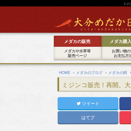
ミジ
メダカの販売
メダカ購
メダカや水草等
お買い物の
販売ページ
お支払方
›
›
HOME
メダカのブログ
メダカの餌
ミジンコ販売！再開。大
ツイート
はてブ