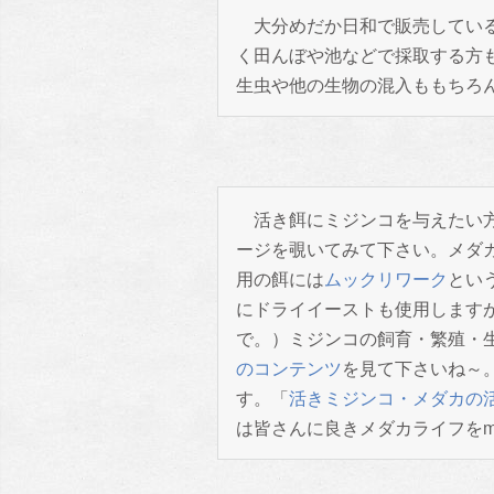
大分めだか日和で販売している
く田んぼや池などで採取する方
生虫や他の生物の混入ももちろ
活き餌にミジンコを与えたい
ージを覗いてみて下さい。メダ
用の餌には
ムックリワーク
とい
にドライイーストも使用します
で。）ミジンコの飼育・繁殖・
のコンテンツ
を見て下さいね～
す。「
活きミジンコ・メダカの
は皆さんに良きメダカライフをm(