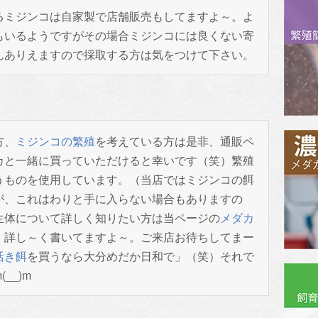
ミジンコは自家製で店舗販売もしてますよ～。よ
もいるようですがその場合ミジンコには良くない寄
んありえますので採取する方は気をつけて下さい。
方、
ミジンコの繁殖
を考えている方は是非、通販ペ
カと一緒に買っていただけると幸いです（笑）繁殖
うものを使用しています。（当店ではミジンコの餌
が、これはわりと手に入らない場合もありますの
生体について詳しく知りたい方は当ページの
メダカ
。詳し～く書いてますよ～。ご来店お待ちしてまー
活き餌
を買うなら大分めだか日和で」（笑）それで
__)m