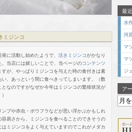
最
水作
河原
きミジンコ
マツ
発に活動し始めたようで、
活きミジンコ
がかなり
マツ
た。当店には嬉しいことで、当ページの
コンテンツ
ジェ
ますが、やっぱりミジンコを与えた時の食付きは素
あい、あっという間に食べきってしまいます。（数
ことなのですがなぜか今年はミジンコの繁殖状況が
ア
。）
ンプや赤虫・ボウフラなどが思い浮かぶかもしれ
の容易さから、ミジンコを食べることのできそうの
にはミジンコをよく与えていますのでこれがメダカ