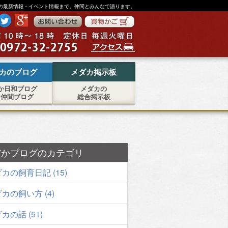
の最新情報・イベント情報まで。仲間とみんなで語ります。
カのブログ
メダカ掲示板
か日和ブログ
メダカの
お仲間ブログ
総合掲示板
だかブログのカテゴリ
カの飼育日記 (15)
カの飼い方 (4)
カの話 (51)