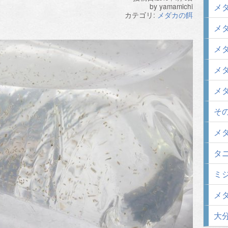
by
yamamichi
メダ
カテゴリ:
メダカの餌
メダ
メダ
メダ
メダ
その
メダ
タニ
ミジ
メダ
大分