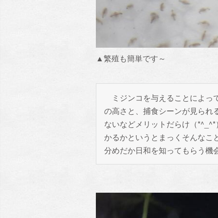
▲繁殖も簡単です～
ミジンコを与えることによって
の高さと、捕食シーンが見られ
ないなどメリットだらけ（*^_
かるかというとまっくそんなこ
分めだか日和を知ってもらう機