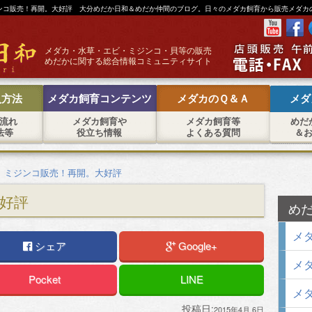
ンコ販売！再開。大好評 大分めだか日和＆めだか仲間のブログ。日々のメダカ飼育から販売メダカ
メダカ・水草・エビ・ミジンコ・貝等の販売
めだかに関する総合情報コミュニティサイト
入方法
メダカ飼育コンテンツ
メダカのＱ＆Ａ
メダ
流れ
メダカ飼育や
メダカ飼育等
めだ
法等
役立ち情報
よくある質問
＆
›
ミジンコ販売！再開。大好評
好評
め
メダ
シェア
Google+
メダ
Pocket
LINE
メダ
投稿日:
2015年4月 6日